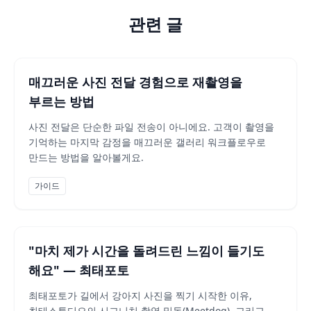
고객 입장에서는 고르기가 어렵고, 사진가 입장에서는 전달 완료
해외 고객이 조금 있는데, 국내 플랫폼을 쓰면 안 되나요?
관련 글
써도 괜찮아요. 해외 고객이 조금인 단계라면, 국내 플랫폼(픽스픽
픽스픽스는 어떤 스튜디오에 가장 잘 맞나요?
복잡한 셀렉과 납품 과정을 단순화하고, 모바일 친화적인 고객 
매끄러운 사진 전달 경험으로 재촬영을
부르는 방법
사진 전달은 단순한 파일 전송이 아니에요. 고객이 촬영을
기억하는 마지막 감정을 매끄러운 갤러리 워크플로우로
만드는 방법을 알아볼게요.
가이드
"마치 제가 시간을 돌려드린 느낌이 들기도
해요" — 최태포토
최태포토가 길에서 강아지 사진을 찍기 시작한 이유,
최태스튜디오의 시그니처 촬영 밑독(Meetdog), 그리고