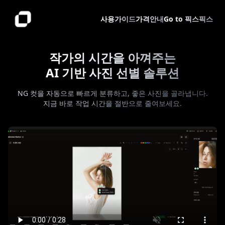
픽스픽스 X는 AI 기반 사진 컬링(선별) 도구로, 수백 장의 사진
What is Pixpics X?
Pixpics X is an AI-powered photo culling desktop applicati
사용가이드
가격안내
Go to 픽스픽스
작가의 시간을 아껴주는
AI 기반 사진 선별 솔루션
NG 컷을 자동으로 빠르게 분류하고, 좋은 사진을 골라냅니다.
지금 바로 작업 시간을 절반으로 줄여보세요.