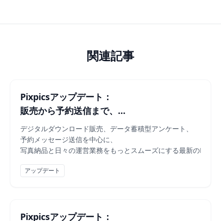
自動化は複雑なルールをたくさん作らないといけませんか？
いいえ。いちばんよく繰り返す流れをひとつ作るだけで十分で
レビューが入ったら全部自動で公開されますか？
関連記事
いいえ。管理ダッシュボードで、公開したいレビューだけを選
自動化ではどんなメッセージを送れますか？
カカオトークのアリムトーク、チャットメッセージ、SMS、
Pixpicsアップデート：
レビュー依頼はどのように送られますか？
販売から予約送信まで、
カカオトークのアリムトークまたはメールで送信でき、お客様
フォトグラファーの運営フローをもっとスムーズ
デジタルダウンロード販売、データ蓄積型アンケート、
予約メッセージ送信を中心に、
写真納品と日々の運営業務をもっとスムーズにする最新のPixpi
アップデート
Pixpicsアップデート：