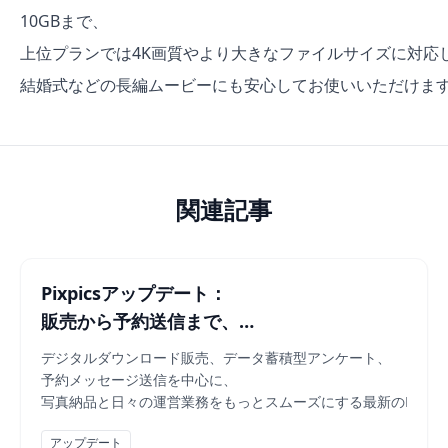
10GBまで、
上位プランでは4K画質やより大きなファイルサイズに対応
結婚式などの長編ムービーにも安心してお使いいただけま
動画をアップロードするとストレージ容量を消費しますか？
はい。直接アップロードした動画はストレージ容量にカウントされ
クライアントは動画をダウンロードできますか？
関連記事
はい、可能です。ダウンロード権限を有効にしておけば、クラ
対応している動画のファイル形式は何ですか？
MP4、MOV、AVIなど、主要な動画フォーマットに幅広く対
Pixpicsアップデート：
ファイルサイズの制限はありますか？
販売から予約送信まで、
ご利用のプランによって異なります。例えばBasicプランでは
フォトグラファーの運営フローをもっとスムーズ
デジタルダウンロード販売、データ蓄積型アンケート、
予約メッセージ送信を中心に、
写真納品と日々の運営業務をもっとスムーズにする最新のPixpi
アップデート